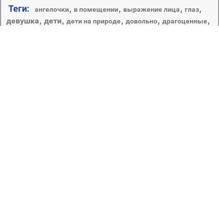
Теги:
,
,
,
,
ангелочки
в помещении
выражение лица
глаз
девушка
,
дети
,
,
,
,
дети на природе
довольно
драгоценные
,
,
,
,
,
,
зима
крышка
лето
женщина
кленовый
кожа
красивые
мало
,
,
,
,
,
,
,
,
малыш
лечение
лист
лицо
любовь
мальчик
милые
,
,
,
,
,
,
маникюр
массаж
мерри
мех
младенцы
,
,
,
,
невинность
молодежь
монохромный
небо
,
,
,
,
,
,
,
новорожденный
один
осень
отдых
ноги
ноготь
ню
,
,
,
,
,
,
парк
портрет
природа
подарок
поле
праздник
пуховый
ребенок
,
,
,
,
,
,
радость
рождество
радуйтесь
релаксация
,
,
,
,
,
,
счастье
трава
руки
сезон
сенокос
смешно
удовольствие
,
холодная
Смотреть едва ли не бесконечно можно не только на
горящее пламя или текущую воду, изображения детей
точно также притягивают взгляд и заставляют
улыбнуться. Прекрасно, когда рабочий стол украшает
фото, вызывающее лишь положительные эмоции и
мгновенно повышающее настроение. Самая лучшая
коллекция, в которой собраны заставки на рабочий
стол с детьми, доступна только на сайте million-