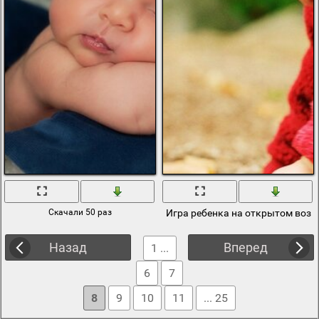
Скачали 50 раз
Игра ребенка на открытом возд
Назад
Вперед
1 ...
6
7
8
9
10
11
... 25