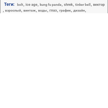
Теги:
,
,
,
,
,
ice age
shrek
вектор
bolt
kung fu panda
tinker bell
,
,
,
,
,
,
,
глаз
взрослый
винтаж
воды
график
дизайн
,
,
,
,
,
дисней
женщина
животное
дикой природы
игрушка
,
,
,
,
иллюстрация
искусство
игрушки
иностранные мультики
,
,
,
,
,
,
лето
,
,
лицо
кофе
кошка
красивые
круто
крышка
кубок
млекопитающее
милые
,
,
,
,
,
мишка
мода
монохромный
один
портрет
,
,
,
,
,
мультфильмы
отдых
плавание
природа
,
,
,
,
,
,
рабочего стола
птица
пэт
релаксация
ретро
,
,
смешно
,
,
рождество
российские мультики
студия
,
,
,
,
удовольствие
счастливые лица
таблица
темный
,
,
,
,
,
,
украшения
фантазия
фея
цветок
чай
человек
эскиз
Привет из детства? Давно ли было то время, когда все
мы обожали Винни-Пуха и Алладина и бежали по
воскресеньям смотреть диснеевские мультсериалы?
Как быстро пролетело это время, но каким прекрасным
оно было! Современные мультипликаторы не дают нам
забыть о детстве и придумывают новых героев,
которые завоевывают все больше сердец! Вы –
любитель мультиков? Что же, вы на правильном пути, в