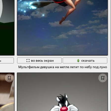
ь
во весь экран
скачать
Мультфильм девушка на метле летит по небу под луной