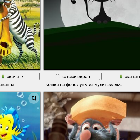
скачать
во весь экран
скачат
аванне
Кошка на фоне луны из мультфильма