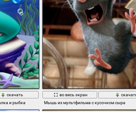
скачать
во весь экран
скачат
алка и рыбка
Мышь из мультфильма с кусочком сыра