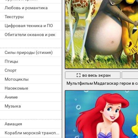
Любовь и романтика
Текстуры
Цифровая техника и ПО
Обитатели океанов и рек
Силы природы (стихия)
Птицы
Спорт
во весь экран
Мотоциклы
Мультфильм Мадагаскар герои в с
Насекомые
Аниме
Музыка
Авиация
Корабли морской транспорт