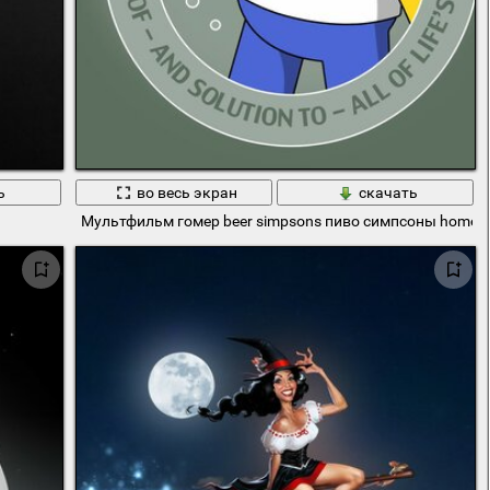
ь
во весь экран
скачать
Мультфильм гомер beer simpsons пиво симпсоны homer