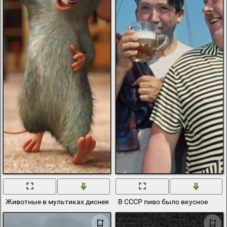
Животные в мультиках диснея смешные!
В СССР пиво было вкусное