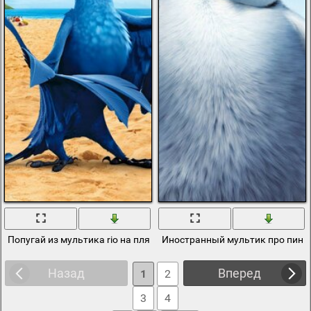
Попугай из мультика rio на пляже
Иностранный мультик про пинг
Назад
Вперед
1
2
3
4