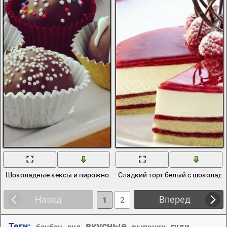
Шоколадные кексы и пирожное с украшением
Сладкий торт белый с шоколад
Назад
Вперед
1
2
вкусные
Теги:
гуди
,
,
,
выпечки
,
,
бонбон
вид