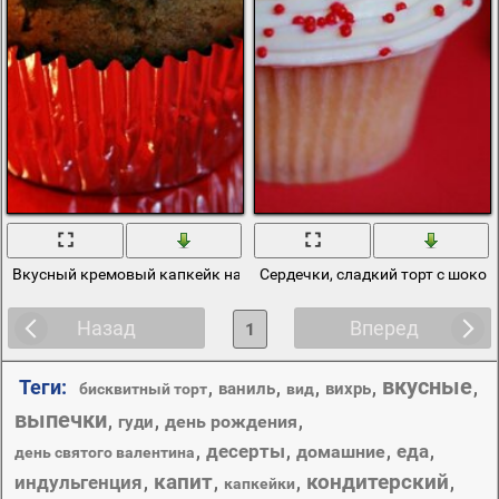
Вкусный кремовый капкейк на красном фоне
Сердечки, сладкий торт с шоко
Назад
Вперед
1
вкусные
Теги:
,
,
,
,
,
ваниль
вихрь
бисквитный торт
вид
выпечки
,
,
день рождения
,
гуди
десерты
еда
,
,
домашние
,
,
день святого валентина
капит
кондитерский
индульгенция
,
,
,
,
капкейки