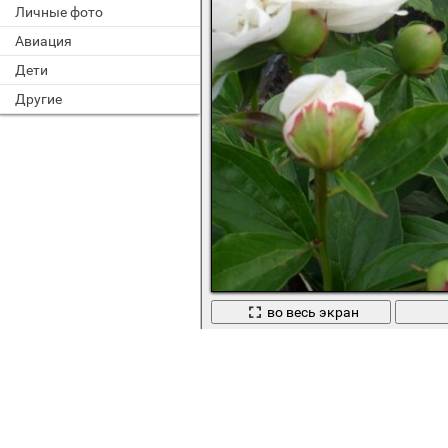
Личные фото
Авиация
Дети
Другие
во весь экран
Садовыц пион красота природы