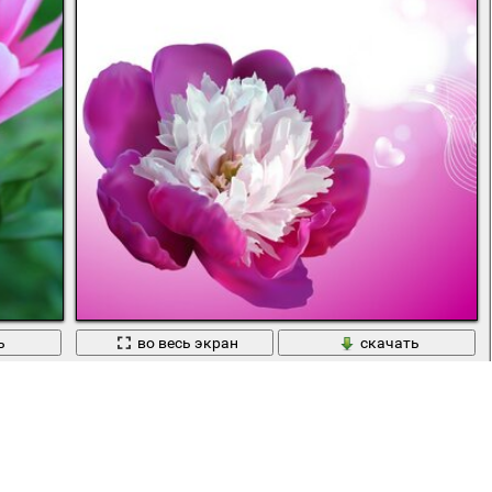
ь
во весь экран
скачать
 зелёном фоне
Розовый рисунок цветов пионов романтика