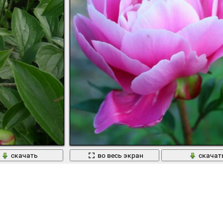
скачать
во весь экран
скачат
Распускающийся розовый пион с бутоном на