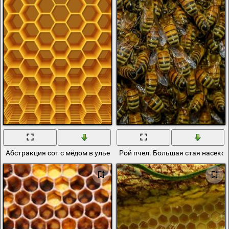
Абстракция сот с мёдом в улье
Рой пчел. Большая стая насеко