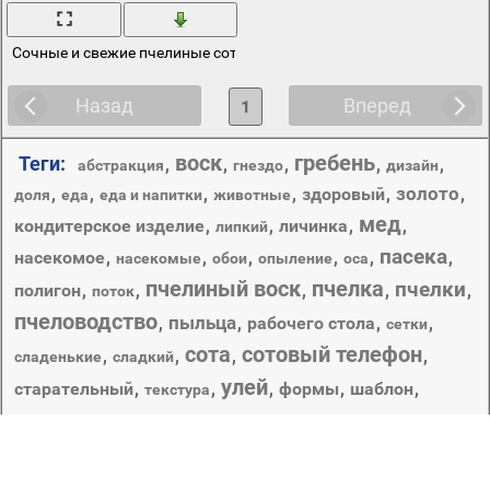
Сочные и свежие пчелиные соты
Назад
Вперед
1
воск
гребень
Теги:
,
,
,
,
,
абстракция
гнездо
дизайн
золото
,
,
,
,
здоровый
,
,
доля
еда
еда и напитки
животные
мед
кондитерское изделие
,
,
личинка
,
,
липкий
пасека
насекомое
,
,
,
,
,
,
насекомые
обои
опыление
оса
пчелиный воск
пчелка
пчелки
полигон
,
,
,
,
,
поток
пчеловодство
пыльца
,
,
рабочего стола
,
,
сетки
сота
сотовый телефон
,
,
,
,
сладенькие
сладкий
улей
старательный
,
,
,
формы
,
шаблон
,
текстура
шестигранник
Разведение пчёл как отрасль сельского хозяйства.