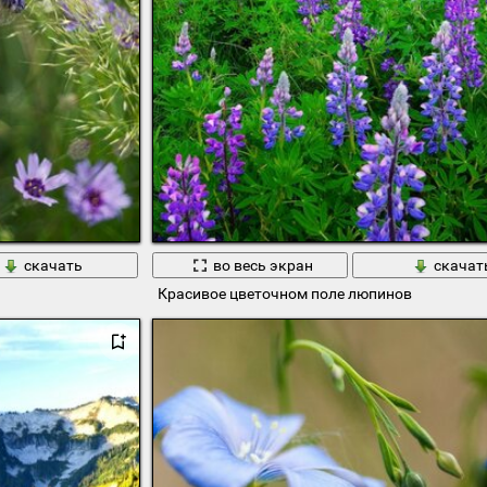
скачать
во весь экран
скачат
Красивое цветочном поле люпинов