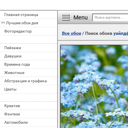
Главная страница
Menu
Лучшие обои дня
Фоторедактор
Все обои
/
Поиск обоев
уайлд
Пейзажи
Девушки
Времена года
Животные
Абстракция и графика
Цветы
Креатив
Фэнтези
Автомобили