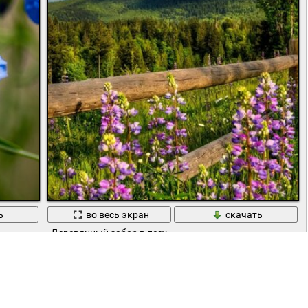
ь
во весь экран
скачать
Деревянный забор в лесу