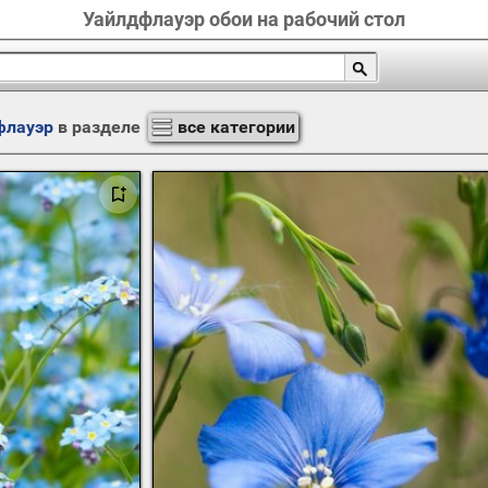
Уайлдфлауэр обои на рабочий стол
флауэр
в разделе
все категории