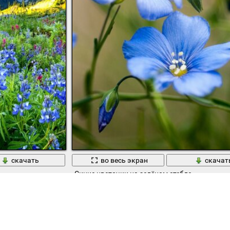
скачать
во весь экран
скачат
Синие цветочки на зелёном стебле