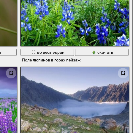
ь
во весь экран
скачать
Поле люпинов в горах пейзаж