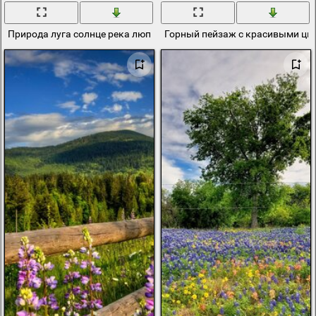
Природа луга солнце река люпин подсолнухи
Горный пейзаж с красивыми цв