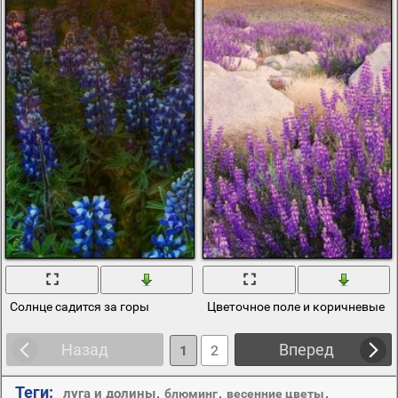
Солнце садится за горы
Цветочное поле и коричневые г
Назад
Вперед
1
2
Теги:
,
,
,
луга и долины
блюминг
весенние цветы