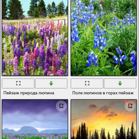
Пейзаж природа люпина
Поле люпинов в горах пейзаж