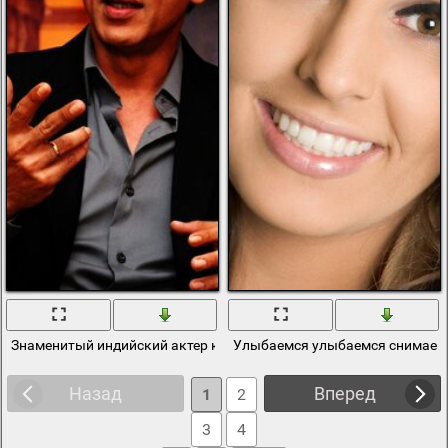
Знаменитый индийский актер кино
Улыбаемся улыбаемся снимаем
Назад
Вперед
1
2
3
4