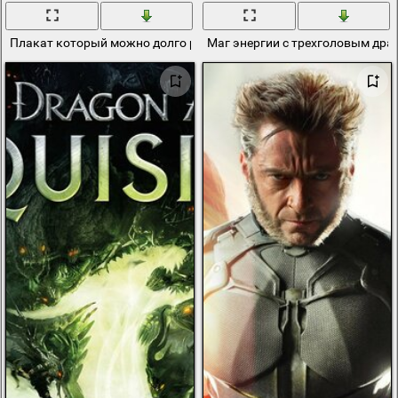
Плакат который можно долго расматривать
Маг энергии с трехголовым др