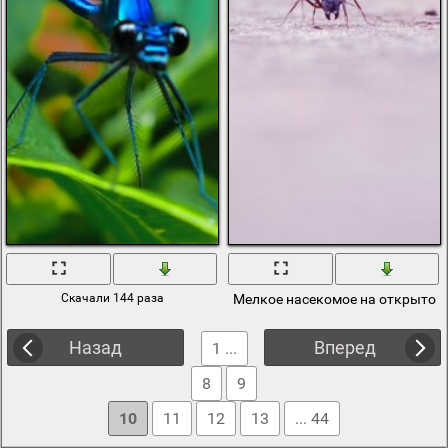
Скачали 144 раза
Мелкое насекомое на открытом
Назад
Вперед
1 ...
8
9
10
11
12
13
... 44