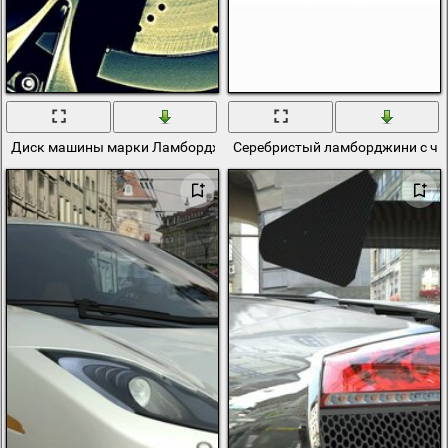
Диск машины марки Ламборджини
Серебристый ламборджини с ч