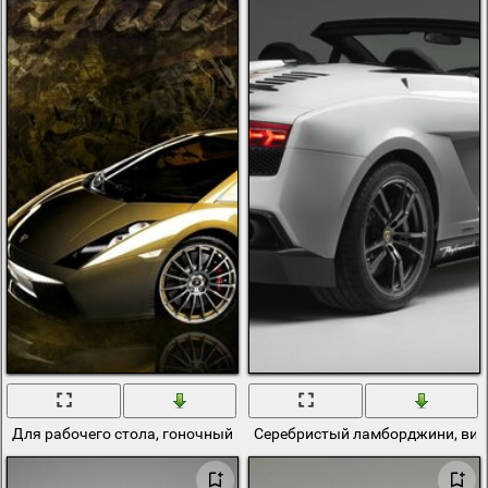
Для рабочего стола, гоночный ламборджини
Серебристый ламборджини, вид