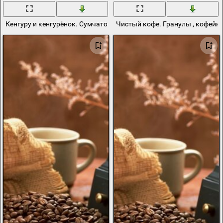
Кенгуру и кенгурёнок. Сумчатое млекопитающее
Чистый кофе. Гранулы , кофейн