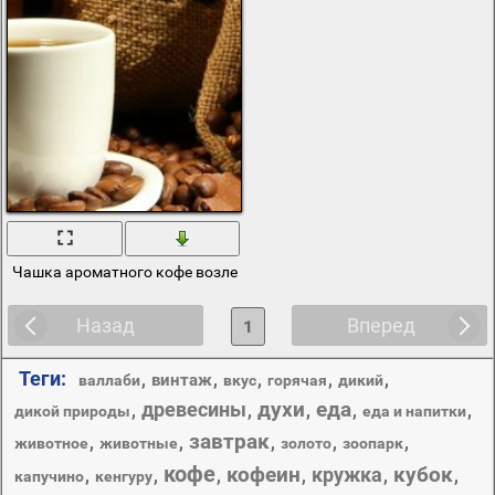
Чашка ароматного кофе возле мешка с зернами кофе
Назад
Вперед
1
Теги:
,
,
,
,
,
винтаж
валлаби
вкус
горячая
дикий
духи
еда
древесины
,
,
,
,
,
дикой природы
еда и напитки
завтрак
,
,
,
,
,
животное
животные
золото
зоопарк
кофе
кофеин
кубок
кружка
,
,
,
,
,
,
капучино
кенгуру