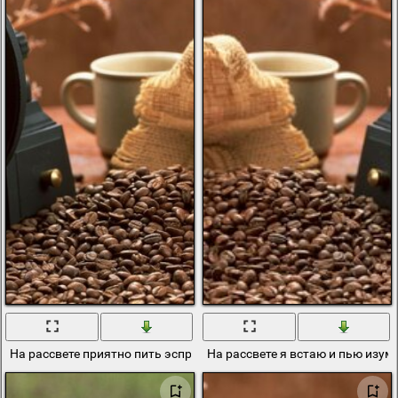
На рассвете приятно пить эспрессо
На рассвете я встаю и пью изум